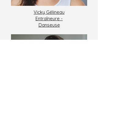
Vicky Gélineau
Entraîneure -
Danseuse
Kim L.Rouchdy
Entraîneure,
massothérapeut